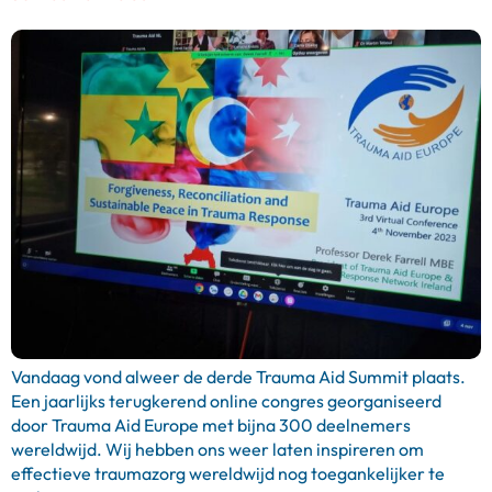
Vandaag vond alweer de derde Trauma Aid Summit plaats.
Een jaarlijks terugkerend online congres georganiseerd
door Trauma Aid Europe met bijna 300 deelnemers
wereldwijd. Wij hebben ons weer laten inspireren om
effectieve traumazorg wereldwijd nog toegankelijker te