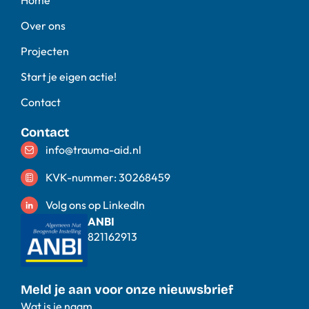
Over ons
Projecten
Start je eigen actie!
Contact
Contact
info@trauma-aid.nl
KVK-nummer: 30268459
Volg ons op LinkedIn
ANBI
821162913
Meld je aan voor onze nieuwsbrief
Wat is je naam