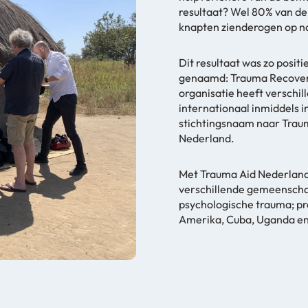
resultaat? Wel 80% van de 
knapten zienderogen op n
Dit resultaat was zo positi
genaamd: Trauma Recover
organisatie heeft verschi
internationaal inmiddels 
stichtingsnaam naar Trau
Nederland.
Met Trauma Aid Nederlan
verschillende gemeenscha
psychologische trauma; pro
Amerika, Cuba, Uganda e