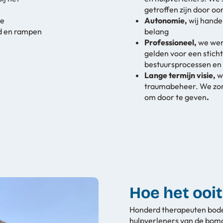
getroffen zijn door o
re
Autonomie,
wij hande
ld en rampen
belang
Professioneel,
we wer
gelden voor een stich
bestuursprocessen en 
Lange termijn visie,
w
traumabeheer. We zorg
om door te geven
.
Hoe het ooit
Honderd therapeuten bode
hulpverleners van de boma