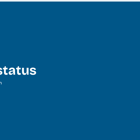
status
n