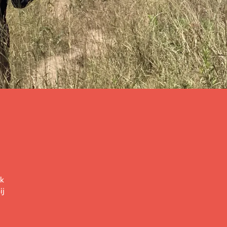
ak
ij