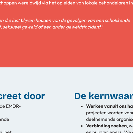
appen wereldwijd via het opleiden van lokale behandelaren in
n die last blijven houden van de gevolgen van een schokkende
, seksueel geweld of een ander geweldsincident.’
creet door
De kernwaar
ende EMDR-
Werken vanuit ons ha
projecten worden van
vende
deelnemende organisat
Verbinding zoeken
, 
ij het
en hulpverleners. We