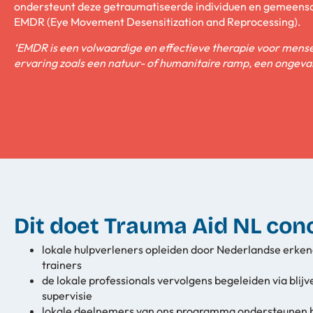
ondersteunt deze getraumatiseerde individuen en gemeensch
EMDR (Eye Movement Desensitization and Reprocessing).
‘EMDR is een volwaardige en effectieve therapie voor mense
ervaring zoals een natuur- of humanitaire ramp, een ongeval
Dit doet Trauma Aid NL con
lokale hulpverleners opleiden door Nederlandse erk
trainers
de lokale professionals vervolgens begeleiden via blij
supervisie
lokale deelnemers van ons programma ondersteunen b