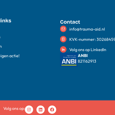
links
Contact
info@trauma-aid.nl
s
KVK-nummer: 3026845
n
Volg ons op LinkedIn
ANBI
eigen actie!
821162913
Volg ons op: