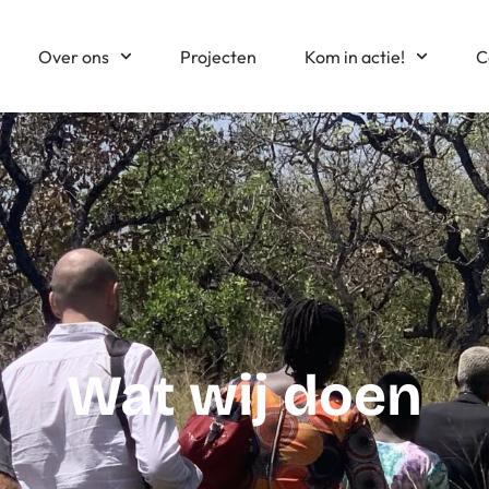
Over ons
Projecten
Kom in actie!
C
Wat wij doen