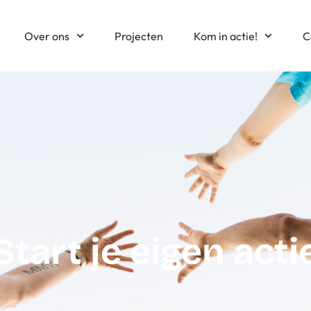
Over ons
Projecten
Kom in actie!
C
Start je eigen acti