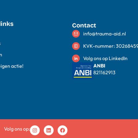
links
Contact
info@trauma-aid.nl
s
KVK-nummer: 3026845
n
Volg ons op LinkedIn
ANBI
eigen actie!
821162913
Volg ons op: