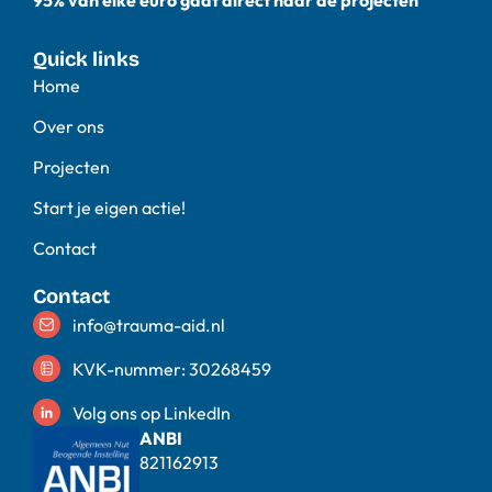
95% van elke euro gaat direct naar de projecten
Quick links
Home
Over ons
Projecten
Start je eigen actie!
Contact
Contact
info@trauma-aid.nl
KVK-nummer: 30268459
Volg ons op LinkedIn
ANBI
821162913